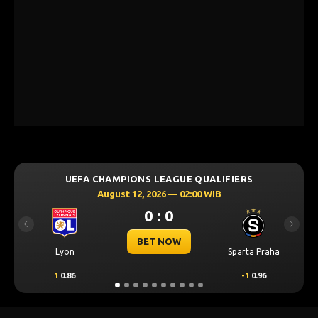
UEFA CHAMPIONS LEAGUE QUALIFIERS
August 12, 2026 — 02:00 WIB
0 : 0
Previous
Next
BET NOW
Lyon
Sparta Praha
Sl
1
0.86
-1
0.96