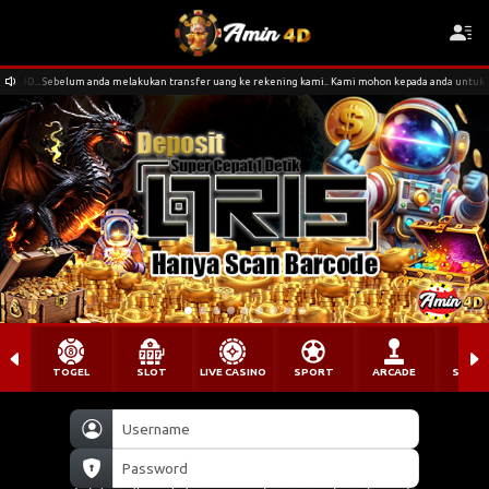
n4D... Sebelum anda melakukan transfer uang ke rekening kami.. Kami mohon kepada anda untuk melaku
TOGEL
SLOT
LIVE CASINO
SPORT
ARCADE
SABU