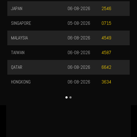
JAPAN
06-08-2026
2546
SINGAPORE
05-08-2026
0715
MALAYSIA
06-08-2026
4549
TAIWAN
06-08-2026
4587
QATAR
06-08-2026
6642
HONGKONG
06-08-2026
3634