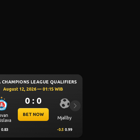
LITE CLUB FRIENDLY
E-FOOTBALL F24 ELITE CLUB FRIE
26 — 17:00 WIB
August 7, 2026 — 17:15 WIB
: 1
0 : 0
Next
 NOW
BET NOW
e-
e-Bayern
e-Barcelona
Manche
Munchen
City
0.00
0.93
0.00
0.59
0.00
-0