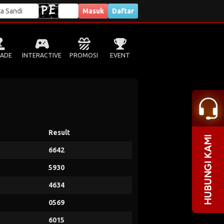
n penggecekkan kembali rek tujuan nya ya kak... Terima kasih atas kerja sama nya 
Masuk
Daftar
ADE
INTERACTIVE
PROMOSI
EVENT
Result
6642
5930
4634
0569
6015