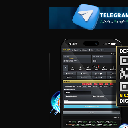
TELEGRA
Daftar
Login