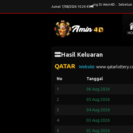
Selamat Datang Di Amin4D... Sebelum anda
Jumat 7/08/2026 10:24:45
HO
Hasil Keluaran
QATAR
Website:
www.qatarlottery.
No
Tanggal
1
06 Aug 2026
2
05 Aug 2026
3
04 Aug 2026
4
03 Aug 2026
5
02 Aug 2026