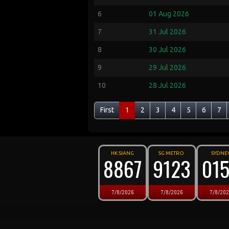
6
01 Aug 2026
7
31 Jul 2026
8
30 Jul 2026
9
29 Jul 2026
10
28 Jul 2026
First
1
2
3
4
5
6
7
HK SIANG
SG METRO
SYDNE
8867
9123
01
7/8/2026
7/8/2026
7/8/20