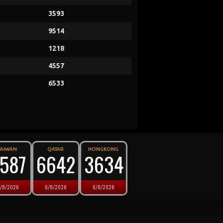
3593
9514
1218
4557
6533
TAIWAN
QATAR
HONGKONG
587
6642
3634
/8/2026
6/8/2026
6/8/2026